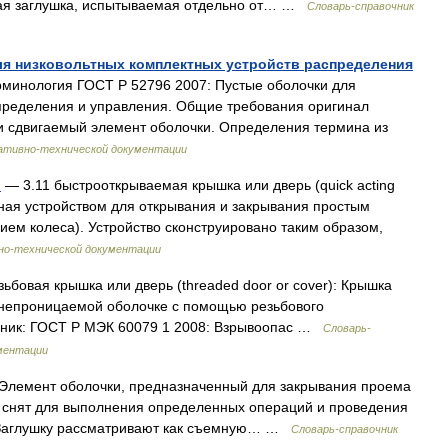
бовая заглушка, испытываемая отдельно от… …
Словарь-справочник
ля низковольтных комплектных устройств распределения
минология ГОСТ Р 52796 2007: Пустые оболочки для
спределения и управления. Общие требования оригинал
и сдвигаемый элемент оболочки. Определения термина из
ативно-технической документации
ь
— 3.11 быстрооткрываемая крышка или дверь (quick acting
нная устройством для открывания и закрывания простым
ем колеса). Устройство сконструировано таким образом,
но-технической документации
ьбовая крышка или дверь (threaded door or cover): Крышка
вонепроницаемой оболочке с помощью резьбового
чник: ГОСТ Р МЭК 60079 1 2008: Взрывоопас …
Словарь-
ментации
Элемент оболочки, предназначенный для закрывания проема
ь снят для выполнения определенных операций и проведения
 Заглушку рассматривают как съемную… …
Словарь-справочник