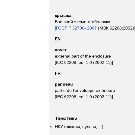
крышка
Внешний
элемент
оболочки
.
[
ГОСТ
Р
52796
-
2007
(
МЭК
62208:2002
)
EN
cover
external
part
of
the
enclosure
[
IEC
62208
,
ed
.
1
.
0
(
2002
-
11
)]
FR
panneau
partie
de
l
'
enveloppe
extérieure
[
IEC
62208
,
ed
.
1
.
0
(
2002
-
11
)]
Тематики
НКУ
(
шкафы
,
пульты
, ...)