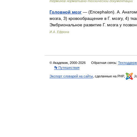
терминов нормативно-технической документации
Головной мозг
— (Encephalon). А. Анатоми
мозга, 3) кровообращение в Г. мозгу, 4) ткан
Эмбриональное развитие Г. мозга у позв
И.А. Ефрона
© Академик, 2000-2026
Обратная связь:
Техподдерж
👣 Путешествия
Экспорт словарей на сайты
, сделанные на PHP,
Jo