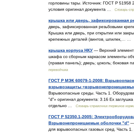
горловины тары. Источник: ГОСТ Р 51958
условия оригинал документа …
Словарь-сп
крышка или дверь, зафиксированная 
дверь, зафиксированная резьбовыми крепежн
Крышка или дверь, при открытии или закр
крепежных деталей (винтов, шпилек,… 
крышка корпуса НКУ
— Верхний элемент о
шкафа со сборным каркасом элементы объ
(правая панель); дверь; цоколь; боковая 
переводчика
ГОСТ Р МЭК 60079-1-2008: Взрывоопасн
взрывозащиты «взрывонепроницаемые
Взрывоопасные среды. Часть 1. Оборудов
"d"» оригинал документа: 3.16 Ex заглушка
отдельно …
Словарь-справочник терминов норм
ГОСТ Р 52350.1-2005: Электрооборудов
Взрывонепроницаемые оболочки "d"
— 
для взрывоопасных газовых сред. Часть 1