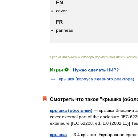
EN
cover
FR
panneau
Русско
-
английский
словарь
нормативно
-
технической
Игры ⚽
Нужно сделать НИР?
крышка (корпуса ядерного реактора)
Смотреть что такое "крышка (оболо
крышка (оболочки)
— крышка Внешний эл
cover external part of the enclosure [IEC 62
extérieure [IEC 62208, ed. 1.0 (2002 11)
крышка
— 3.4 крышка: Укупорочное средс