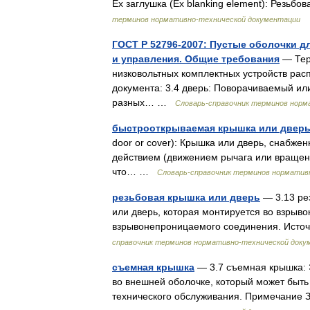
Ex заглушка (Ex blanking element): Резь
терминов нормативно-технической документации
ГОСТ Р 52796-2007: Пустые оболочки д
и управления. Общие требования
— Тер
низковольтных комплектных устройств ра
документа: 3.4 дверь: Поворачиваемый ил
разных… …
Словарь-справочник терминов норм
быстрооткрываемая крышка или двер
door or cover): Крышка или дверь, снабже
действием (движением рычага или вращени
что… …
Словарь-справочник терминов норматив
резьбовая крышка или дверь
— 3.13 рез
или дверь, которая монтируется во взры
взрывонепроницаемого соединения. Исто
справочник терминов нормативно-технической доку
съемная крышка
— 3.7 съемная крышка: 
во внешней оболочке, который может быт
технического обслуживания. Примечание