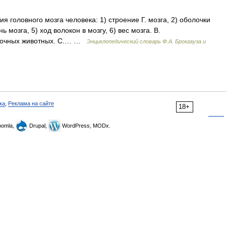
я головного мозга человека: 1) строение Г. мозга, 2) оболочки
ь мозга, 5) ход волокон в мозгу, 6) вес мозга. В.
оночных животных. С.… …
Энциклопедический словарь Ф.А. Брокгауза и
ка
,
Реклама на сайте
18+
omla,
Drupal,
WordPress, MODx.