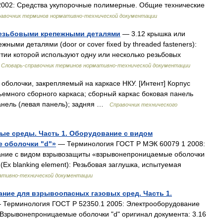
 2002: Средства укупорочные полимерные. Общие технические
равочник терминов нормативно-технической документации
резьбовыми крепежными деталями
— 3.12 крышка или
ыми деталями (door or cover fixed by threaded fasteners):
ытии которой используют одну или несколько резьбовых
…
Словарь-справочник терминов нормативно-технической документации
болочки, закрепляемый на каркасе НКУ. [Интент] Корпус
емного сборного каркаса; сборный каркас боковая панель
панель (левая панель); задняя …
Справочник технического
ые среды. Часть 1. Оборудование с видом
 оболочки "d"»
— Терминология ГОСТ Р МЭК 60079 1 2008:
ание с видом взрывозащиты «взрывонепроницаемые оболочки
 (Ex blanking element): Резьбовая заглушка, испытуемая
ативно-технической документации
ание для взрывоопасных газовых сред. Часть 1.
Терминология ГОСТ Р 52350.1 2005: Электрооборудование
. Взрывонепроницаемые оболочки "d" оригинал документа: 3.16