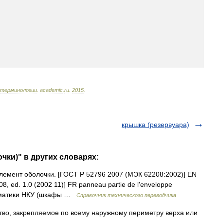
терминологии
.
academic
.
ru
.
2015
.
крышка (резервуара)
чки)" в других словарях:
емент оболочки. [ГОСТ Р 52796 2007 (МЭК 62208:2002)] EN
208, ed. 1.0 (2002 11)] FR panneau partie de l'enveloppe
] Тематики НКУ (шкафы …
Справочник технического переводчика
тво, закрепляемое по всему наружному периметру верха или