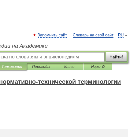
Запомнить сайт
Словарь на свой сайт
RU
едии на Академике
Найти!
Толкования
Переводы
Книги
Игры ⚽
 нормативно-технической терминологии